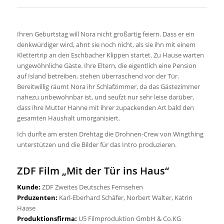
Ihren Geburtstag will Nora nicht großartig feiern. Dass er ein
denkwürdiger wird, ahnt sie noch nicht, als sie ihn mit einem
Klettertrip an den Eschbacher Klippen startet. Zu Hause warten
ungewöhnliche Gäste. Ihre Eltern, die eigentlich eine Pension
auf Island betreiben, stehen überraschend vor der Tür.
Bereitwillig räumt Nora ihr Schlafzimmer, da das Gästezimmer
nahezu unbewohnbar ist, und seufzt nur sehr leise darüber,
dass ihre Mutter Hanne mit ihrer zupackenden Art bald den
gesamten Haushalt umorganisiert.
Ich durfte am ersten Drehtag die Drohnen-Crew von Wingthing
unterstützen und die Bilder für das Intro produzieren.
ZDF Film „Mit der Tür ins Haus“
Kunde:
ZDF Zweites Deutsches Fernsehen
Prduzenten:
Karl-Eberhard Schäfer, Norbert Walter, Katrin
Haase
Produktionsfirma:
U5
Filmp
roduktion
GmbH & Co.KG