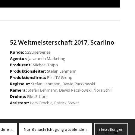
52 Weltmeisterschaft 2017, Scarlino
Kunde:
52SuperSeries
Agentur:
Jacaranda Marketing
Produzent:
Michael Trapp
Produktionsleiter:
Stefan Lehmann
Produktionsfirma:
Real TV Group
Regisseur:
Stefan Lehmann, Dawid Paczkowski
Kamera:
Stefan Lehmann, Dawid Paczkowski, Nora Schill
Drohne:
Eike Schurr
Assistent:
Lars Grochla, Patrick Staves
tieren.
Nur Benachrichtigung ausblenden.
Einstellungen
AGB
Datenschutz
Impressum