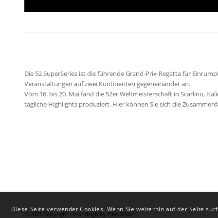
Die 52 SuperSeries ist die führende Grand-Prix-Regatta für Einrump
Veranstaltungen auf zwei Kontinenten gegeneinander an.
Vom 16. bis 20. Mai fand die 52er Weltmeisterschaft in Scarlino, Ita
tägliche Highlights produziert. Hier können Sie sich die Zusamme
Diese Seite verwendet Cookies. Wenn Sie weiterhin auf der Seite su
© 2023 Copyright - blondsign by Eike Schurr